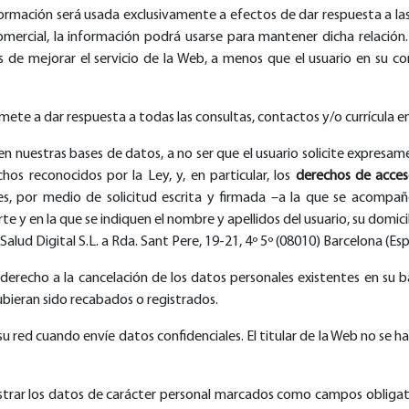
nformación será usada exclusivamente a efectos de dar respuesta a las
comercial, la información podrá usarse para mantener dicha relación
os de mejorar el servicio de la Web, a menos que el usuario en su 
mete a dar respuesta a todas las consultas, contactos y/o currícula e
n nuestras bases de datos, a no ser que el usuario solicite expresamen
hos reconocidos por la Ley, y, en particular, los
derechos de acceso
des, por medio de solicitud escrita y firmada –a la que se acom
e y en la que se indiquen el nombre y apellidos del usuario, su domicil
Salud Digital S.L. a Rda. Sant Pere, 19-21, 4º 5º (08010) Barcelona (Es
el derecho a la cancelación de los datos personales existentes en su 
hubieran sido recabados o registrados.
 su red cuando envíe datos confidenciales. El titular de la Web no se h
strar los datos de carácter personal marcados como campos obligatorio